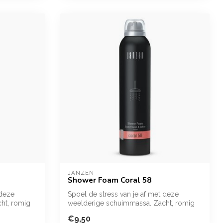
JANZEN
Shower Foam Coral 58
 deze
Spoel de stress van je af met deze
ht, romig
weelderige schuimmassa. Zacht, romig
én gecon...
€9,50