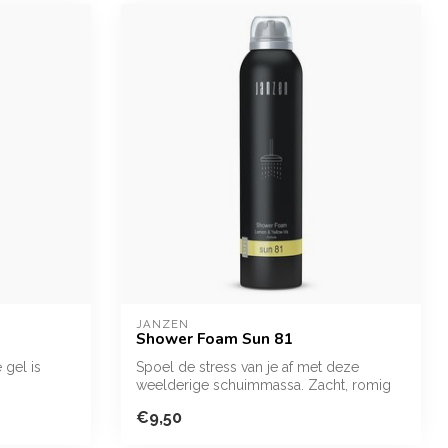
JANZEN
Shower Foam Sun 81
 gel is
Spoel de stress van je af met deze
weelderige schuimmassa. Zacht, romig
én gecon...
€9,50