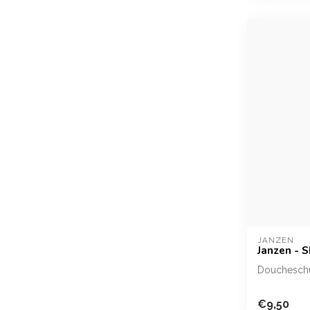
JANZEN
Janzen - 
Doucheschu
Spoel de st
€9,50
weelderige