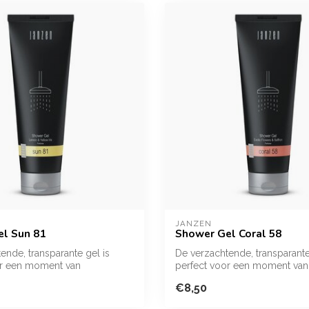
JANZEN
l Sun 81
Shower Gel Coral 58
ende, transparante gel is
De verzachtende, transparante
or een moment van
perfect voor een moment van
 Ve...
ontspanning. Ve...
€8,50