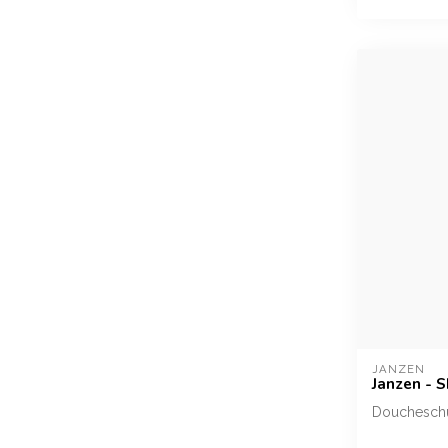
JANZEN
Janzen - 
Doucheschu
Spoel de st