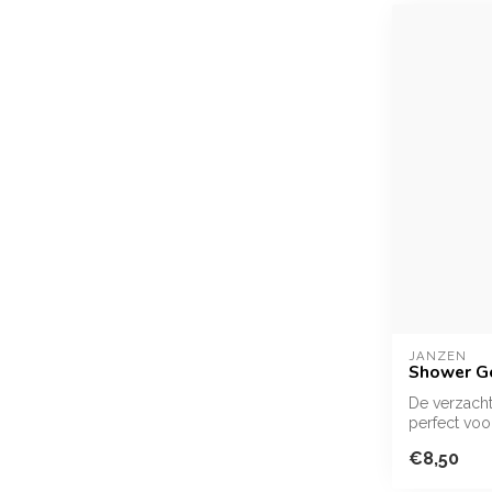
JANZEN
Shower Ge
De verzacht
perfect vo
ontspanning.
€8,50