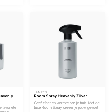
JANZEN
eavenly
Room Spray Heavenly Zilver
Geef sfeer en warmte aan je huis. Met de
je favoriete
luxe Room Spray creëer je jouw gevoel
ust e...
v...