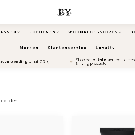
TASSEN
SCHOENEN
WOONACCESSOIRES
B
Merken
Klantenservice
Loyalty
Shop de
leukste
sieraden, acce
tis
verzending
vanaf €60,-
& living producten
roducten