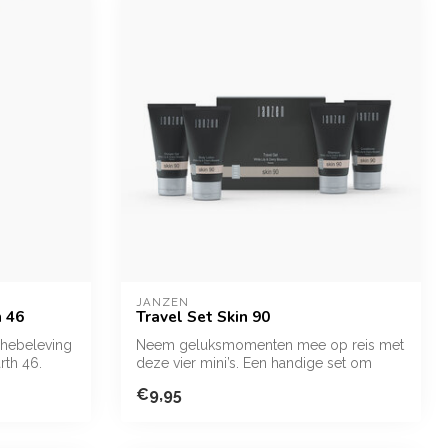
JANZEN
h 46
Travel Set Skin 90
chebeleving
Neem geluksmomenten mee op reis met
rth 46.
deze vier mini’s. Een handige set om
ontspan...
€9,95