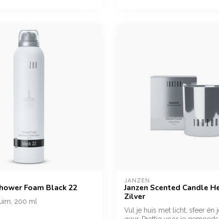
JANZEN
Shower Foam Black 22
Janzen Scented Candle H
Zilver
im, 200 ml
Vul je huis met licht, sfeer én 
ress van je af met deze
geur. Prettig voor je gemoedsr