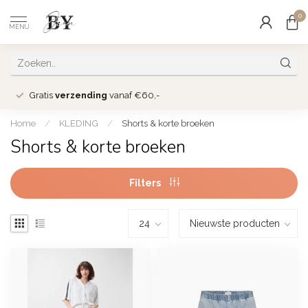
0
MENU
Gratis
verzending
vanaf €60,-
Home
/
KLEDING
/
Shorts & korte broeken
Shorts & korte broeken
Filters