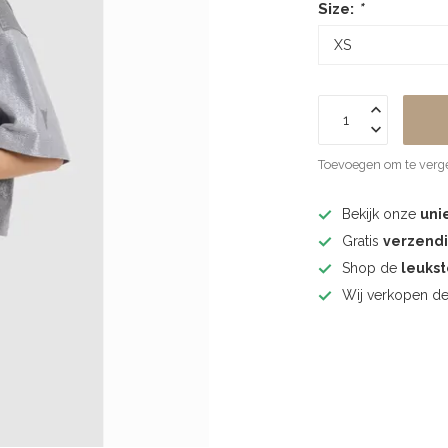
Size:
*
Toevoegen om te verge
Bekijk onze
uni
Gratis
verzend
Shop de
leuks
Wij verkopen d