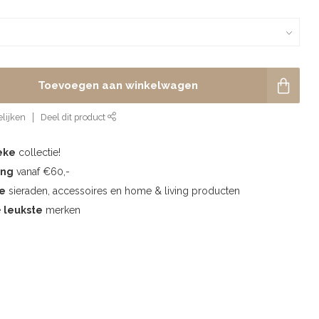
Toevoegen aan winkelwagen
lijken
Deel dit product
eke
collectie!
ing
vanaf €60,-
te
sieraden, accessoires en home & living producten
e
leukste
merken