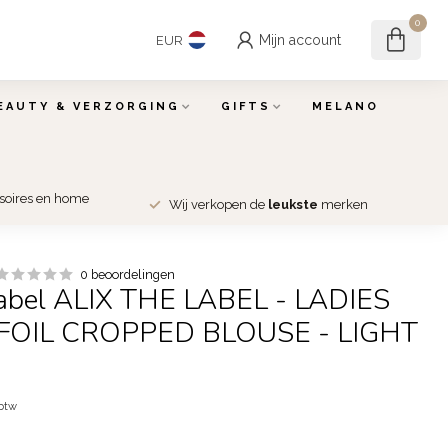
0
Mijn account
EUR
EAUTY & VERZORGING
GIFTS
MELANO
ssoires en home
Wij verkopen de
leukste
merken
0 beoordelingen
Label ALIX THE LABEL - LADIES
FOIL CROPPED BLOUSE - LIGHT
 btw