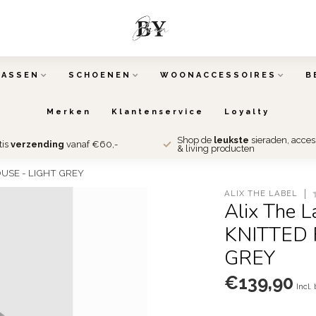
TASSEN
SCHOENEN
WOONACCESSOIRES
B
Merken
Klantenservice
Loyalty
Shop de
leukste
sieraden, acce
tis
verzending
vanaf €60,-
& living producten
OUSE - LIGHT GREY
ALIX THE LABEL
Alix The 
KNITTED 
GREY
€139,90
Incl.