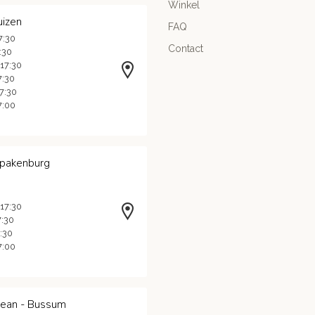
Winkel
uizen
FAQ
7:30
Contact
7:30
 17:30
7:30
17:30
7:00
Spakenburg
 17:30
7:30
7:30
7:00
Jean - Bussum