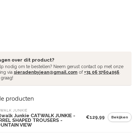
agen over dit product?
ulp nodig om te bestellen? Neem gerust contact op met onze
ing via
sieradenbyjean@gmail.com
of
+31 06 37604056
.
 graag!
de producten
WALK JUNKIE
twalk Junkie CATWALK JUNKIE -
€129,99
Bekijken
RREL SHAPED TROUSERS -
UNTAIN VIEW