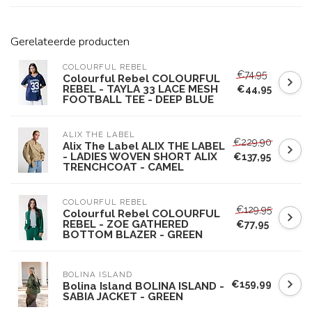
Gerelateerde producten
COLOURFUL REBEL
€74,95
Colourful Rebel COLOURFUL
REBEL - TAYLA 33 LACE MESH
€44,95
FOOTBALL TEE - DEEP BLUE
ALIX THE LABEL
€229,90
Alix The Label ALIX THE LABEL
- LADIES WOVEN SHORT ALIX
€137,95
TRENCHCOAT - CAMEL
COLOURFUL REBEL
€129,95
Colourful Rebel COLOURFUL
REBEL - ZOE GATHERED
€77,95
BOTTOM BLAZER - GREEN
BOLINA ISLAND
€159,99
Bolina Island BOLINA ISLAND -
SABIA JACKET - GREEN