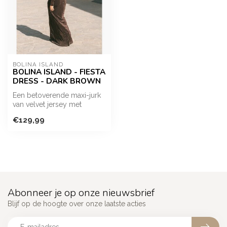
BOLINA ISLAND
BOLINA ISLAND - FIESTA
DRESS - DARK BROWN
Een betoverende maxi-jurk
van velvet jersey met
subtiele strass-steentjes
€129,99
voor u...
Abonneer je op onze nieuwsbrief
Blijf op de hoogte over onze laatste acties