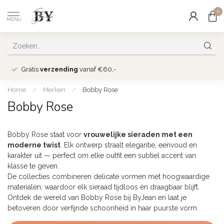
0
MENU
Gratis
verzending
vanaf €60,-
Home
/
Merken
/
Bobby Rose
Bobby Rose
Bobby Rose staat voor
vrouwelijke sieraden met een
moderne twist
. Elk ontwerp straalt elegantie, eenvoud en
karakter uit — perfect om elke outfit een subtiel accent van
klasse te geven.
De collecties combineren delicate vormen met hoogwaardige
materialen, waardoor elk sieraad tijdloos én draagbaar blijft.
Ontdek de wereld van Bobby Rose bij ByJean en laat je
betoveren door verfijnde schoonheid in haar puurste vorm.