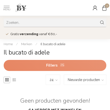
0
MENU
Gratis
verzending
vanaf €60,-
Home
/
Merken
/
Il bucato di adele
Il bucato di adele
Filters
Geen producten gevonden!