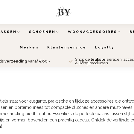
TASSEN
SCHOENEN
WOONACCESSOIRES
B
Merken
Klantenservice
Loyalty
Shop de
leukste
sieraden, acce
tis
verzending
vanaf €60,-
& living producten
els staat voor elegante, praktische en tijdloze accessoires die ontworp
sen en portemonnees tot compacte clutches en andere must-haves vo
mme indeling biedt LouLou Essentiels de perfecte balans tussen stijl 
e tijd en vormen bovendien een prachtig cadeau. Ontdek de verfijnde c
h!