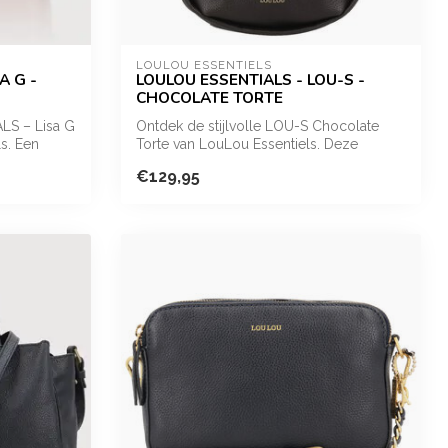
LOULOU ESSENTIELS
A G -
LOULOU ESSENTIALS - LOU-S -
CHOCOLATE TORTE
LS – Lisa G
Ontdek de stijlvolle LOU-S Chocolate
s. Een
Torte van LouLou Essentiels. Deze
elegante ...
€129,95