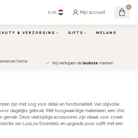
0
Mijn account
EUR
EAUTY & VERZORGING
GIFTS
MELANO
ssoires en home
Wij verkopen de
leukste
merken
en zijn met oog voor detail en functionaliteit. Van stijlvolle
or dagelijks gebruik. Met hoogwaardige materialen, een chic
en gemak. Deze veelzijdige accessoires zijn ideaal voor zowel
ollectie van LouLou Essentiels en upgrade jouw outfit met een