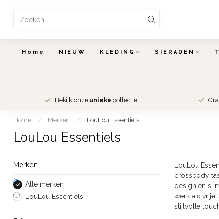
Home
NIEUW
KLEDING
SIERADEN
Bekijk onze
unieke
collectie!
Gra
Home
/
Merken
/
LouLou Essentiels
LouLou Essentiels
Merken
LouLou Essenti
crossbody tas
Alle merken
design en sli
werk als vrij
LouLou Essentiels
stijlvolle touc