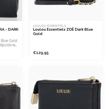
LOULOU ESSENTIELS
RA - DARK
Loulou Essentiels ZOË Dark Blue
Gold
k Blue Gold
lvolle ta...
€129,95