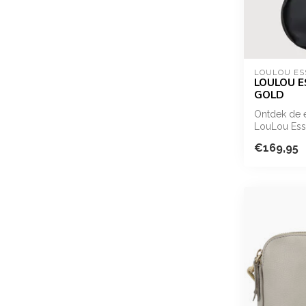
LOULOU ES
LOULOU ES
GOLD
Ontdek de 
LouLou Esse
lux...
€169,95