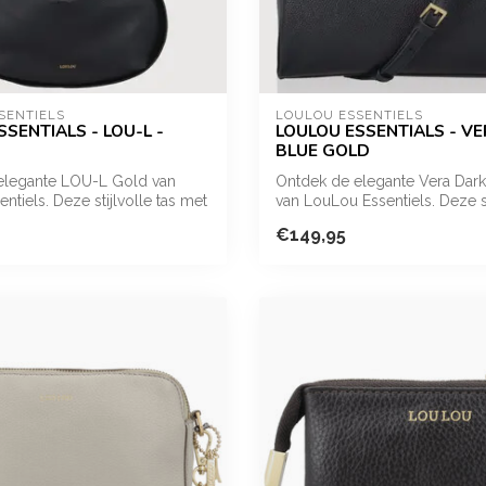
SENTIELS
LOULOU ESSENTIELS
SENTIALS - LOU-L -
LOULOU ESSENTIALS - VE
BLUE GOLD
elegante LOU-L Gold van
Ontdek de elegante Vera Dar
ntiels. Deze stijlvolle tas met
van LouLou Essentiels. Deze stij
€149,95