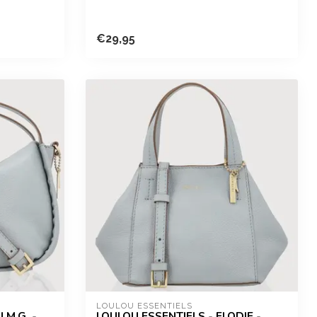
€29,95
LOULOU ESSENTIELS
 M.G. -
LOULOU ESSENTIELS - ELODIE -