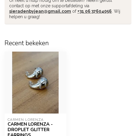
Of heeft u hulp nodig om te bestellen? Neem gerust
contact op met onze supportafdeling via
sieradenbyjean@gmail.com
of
+31 06 37604056
. Wij
helpen u graag!
Recent bekeken
CARMEN LORENZA
CARMEN LORENZA -
DROPLET GLITTER
EARRINGS