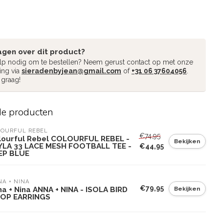
agen over dit product?
ulp nodig om te bestellen? Neem gerust contact op met onze
ing via
sieradenbyjean@gmail.com
of
+31 06 37604056
.
 graag!
de producten
LOURFUL REBEL
€74,95
lourful Rebel COLOURFUL REBEL -
Bekijken
YLA 33 LACE MESH FOOTBALL TEE -
€44,95
EP BLUE
A + NINA
€79,95
Bekijken
a + Nina ANNA + NINA - ISOLA BIRD
OP EARRINGS