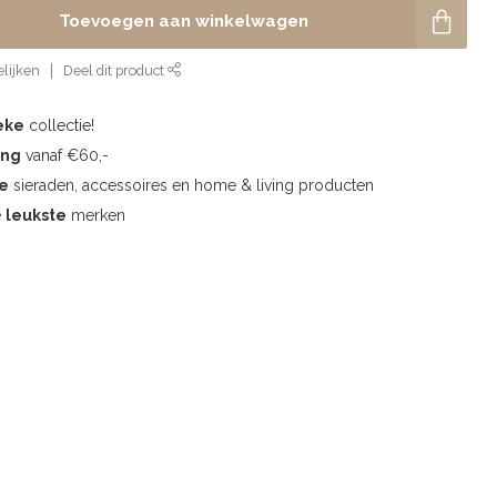
Toevoegen aan winkelwagen
lijken
Deel dit product
eke
collectie!
ing
vanaf €60,-
te
sieraden, accessoires en home & living producten
e
leukste
merken