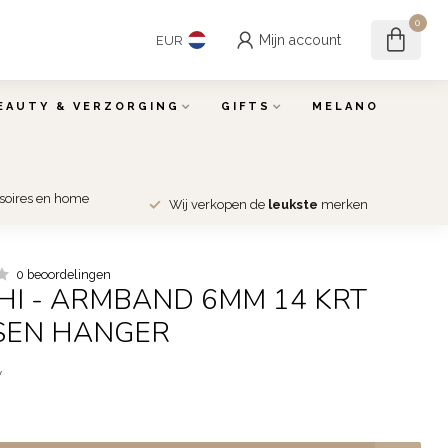
0
Mijn account
EUR
EAUTY & VERZORGING
GIFTS
MELANO
ssoires en home
Wij verkopen de
leukste
merken
0 beoordelingen
SHI - ARMBAND 6MM 14 KRT
SEN HANGER
w