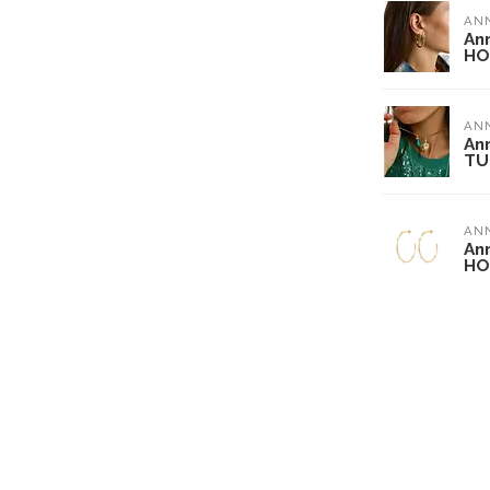
ANN
An
HO
ANN
An
TU
ANN
An
HO