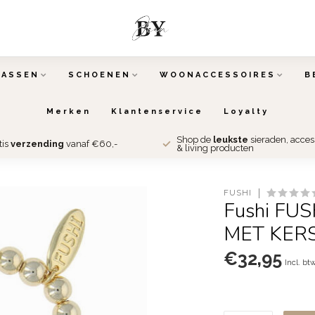
TASSEN
SCHOENEN
WOONACCESSOIRES
B
Merken
Klantenservice
Loyalty
Shop de
leukste
sieraden, acce
tis
verzending
vanaf €60,-
& living producten
FUSHI
Fushi FU
MET KER
€32,95
Incl. bt