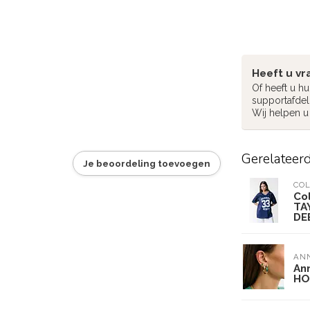
Heeft u vr
Of heeft u h
supportafdel
Wij helpen u
Gerelateer
Je beoordeling toevoegen
CO
Co
TA
DE
ANN
Ann
HO