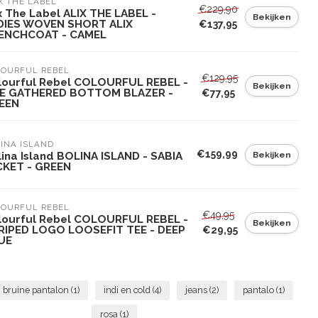
X THE LABEL
€229,90
x The Label ALIX THE LABEL -
Bekijken
DIES WOVEN SHORT ALIX
€137,95
ENCHCOAT - CAMEL
LOURFUL REBEL
€129,95
lourful Rebel COLOURFUL REBEL -
Bekijken
E GATHERED BOTTOM BLAZER -
€77,95
EEN
INA ISLAND
€159,99
Bekijken
lina Island BOLINA ISLAND - SABIA
CKET - GREEN
LOURFUL REBEL
€49,95
lourful Rebel COLOURFUL REBEL -
Bekijken
RIPED LOGO LOOSEFIT TEE - DEEP
€29,95
UE
bruine pantalon
(1)
indi en cold
(4)
jeans
(2)
pantalo
(1)
rosa
(1)