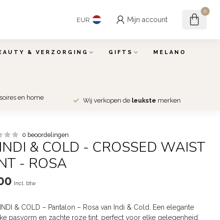
0
Mijn account
EUR
EAUTY & VERZORGING
GIFTS
MELANO
ssoires en home
Wij verkopen de
leukste
merken
0 beoordelingen
d INDI & COLD - CROSSED WAIST
NT - ROSA
00
Incl. btw
e INDI & COLD – Pantalon – Rosa van Indi & Cold. Een elegante
ke pasvorm en zachte roze tint, perfect voor elke gelegenheid.