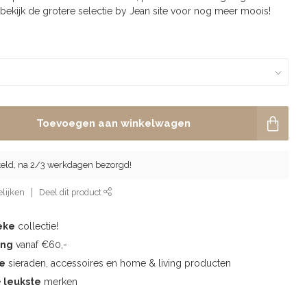
 bekijk de grotere selectie by Jean site voor nog meer moois!
Toevoegen aan winkelwagen
eld, na 2/3 werkdagen bezorgd!
lijken
Deel dit product
eke
collectie!
ing
vanaf €60,-
te
sieraden, accessoires en home & living producten
e
leukste
merken