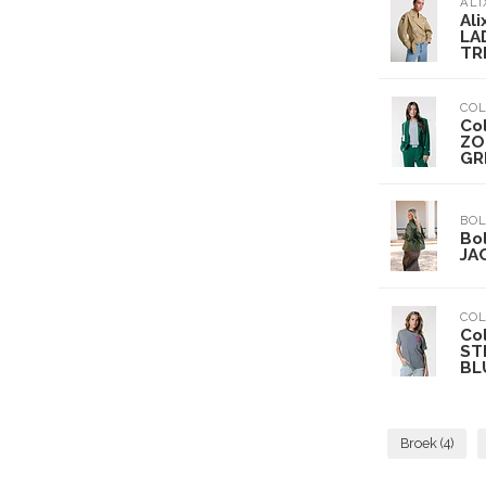
ALI
Ali
LA
TR
CO
Co
ZO
GR
BOL
Bo
JA
CO
Co
ST
BL
Broek
(4)