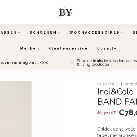
TASSEN
SCHOENEN
WOONACCESSOIRES
B
Merken
Klantenservice
Loyalty
Shop de
leukste
sieraden, acce
tis
verzending
vanaf €60,-
& living producten
INDI&COLD
Indi&Col
BAND PA
€78,
€130,00
Ontdek de stijlvoll
broek met vrouwelij