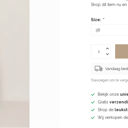
Shop dit item nu en
Size:
*
Vandaag best
Toevoegen om te verge
Bekijk onze
uni
Gratis
verzend
Shop de
leuks
Wij verkopen d