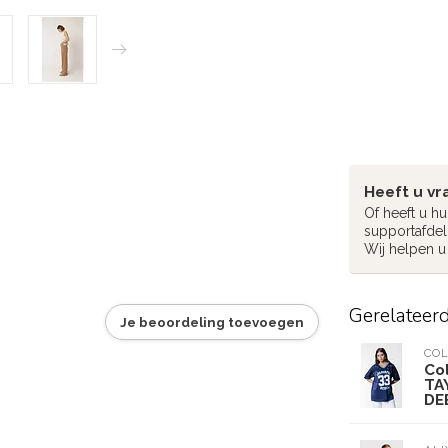
Heeft u vr
Of heeft u h
supportafdel
Wij helpen u
Gerelateer
Je beoordeling toevoegen
CO
Co
TA
DE