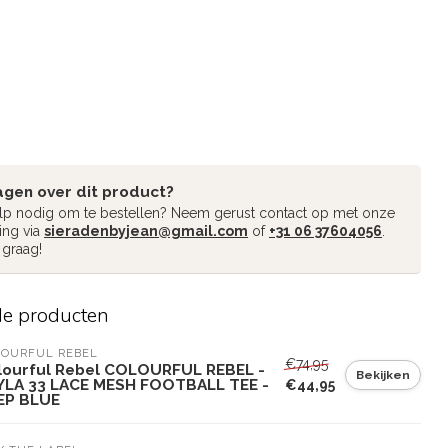
agen over dit product?
ulp nodig om te bestellen? Neem gerust contact op met onze
ing via
sieradenbyjean@gmail.com
of
+31 06 37604056
.
 graag!
de producten
LOURFUL REBEL
€74,95
lourful Rebel COLOURFUL REBEL -
Bekijken
YLA 33 LACE MESH FOOTBALL TEE -
€44,95
EP BLUE