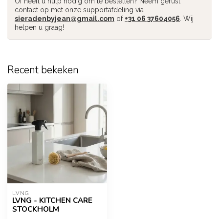
Of heeft u hulp nodig om te bestellen? Neem gerust
contact op met onze supportafdeling via
sieradenbyjean@gmail.com
of
+31 06 37604056
. Wij
helpen u graag!
Recent bekeken
LVNG
LVNG - KITCHEN CARE
STOCKHOLM