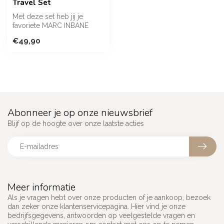
Travel Set
Met deze set heb jij je
favoriete MARC INBANE
tanningproducten altijd bij
€49,90
de han...
Abonneer je op onze nieuwsbrief
Blijf op de hoogte over onze laatste acties
Meer informatie
Als je vragen hebt over onze producten of je aankoop, bezoek
dan zeker onze klantenservicepagina. Hier vind je onze
bedrijfsgegevens, antwoorden op veelgestelde vragen en