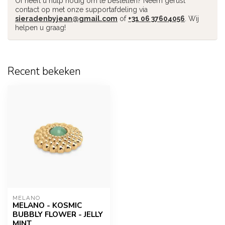
Of heeft u hulp nodig om te bestellen? Neem gerust
contact op met onze supportafdeling via
sieradenbyjean@gmail.com
of
+31 06 37604056
. Wij
helpen u graag!
Recent bekeken
MELANO
MELANO - KOSMIC
BUBBLY FLOWER - JELLY
MINT