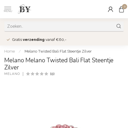
0
MENU
Gratis
verzending
vanaf €60,-
Home
/
Melano Twisted Bali Flat Steentje Zilver
Melano Melano Twisted Bali Flat Steentje
Zilver
MELANO
(0)