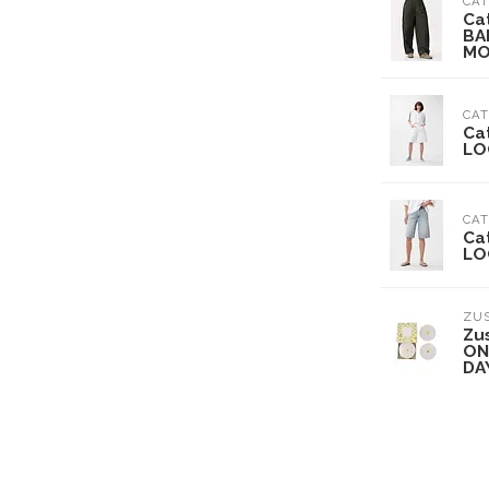
CAT
Ca
BA
MO
CAT
Ca
LO
CAT
Ca
LO
ZU
Zu
ON
DA