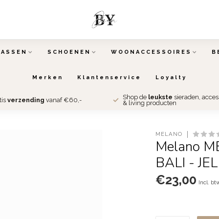
TASSEN
SCHOENEN
WOONACCESSOIRES
B
Merken
Klantenservice
Loyalty
Shop de
leukste
sieraden, acce
tis
verzending
vanaf €60,-
& living producten
MELANO
Melano M
BALI - JE
€23,00
Incl. bt