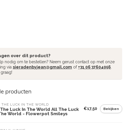
agen over dit product?
ulp nodig om te bestellen? Neem gerust contact op met onze
ing via
sieradenbyjean@gmail.com
of
+31 06 37604056
.
 graag!
de producten
 THE LUCK IN THE WORLD
€17,50
Bekijken
 The Luck In The World All The Luck
 The World - Flowerpot Smileys