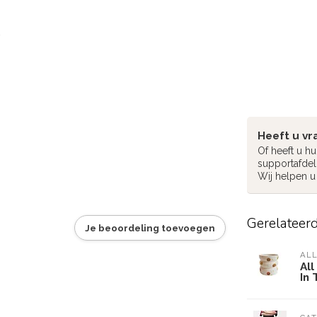
Heeft u vr
Of heeft u h
supportafdel
Wij helpen u
Gerelateer
Je beoordeling toevoegen
ALL
All
In