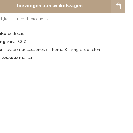
Toevoegen aan winkelwagen
lijken
Deel dit product
eke
collectie!
ing
vanaf €60,-
te
sieraden, accessoires en home & living producten
e
leukste
merken