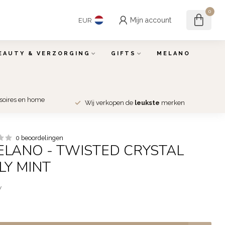
0
Mijn account
EUR
EAUTY & VERZORGING
GIFTS
MELANO
ssoires en home
Wij verkopen de
leukste
merken
0 beoordelingen
ELANO - TWISTED CRYSTAL
LLY MINT
w