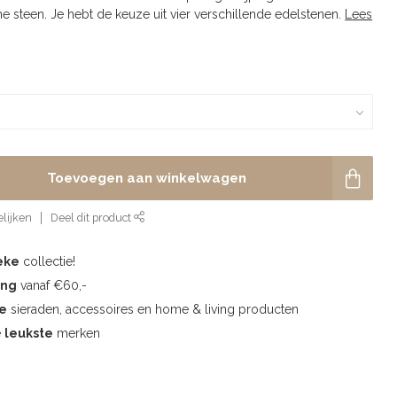
e steen. Je hebt de keuze uit vier verschillende edelstenen.
Lees
Toevoegen aan winkelwagen
lijken
Deel dit product
eke
collectie!
ing
vanaf €60,-
te
sieraden, accessoires en home & living producten
e
leukste
merken