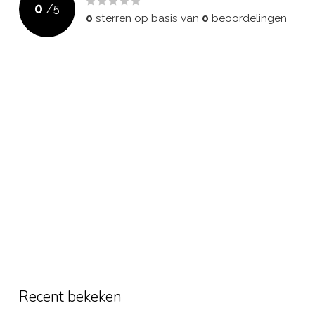
0
/
5
0
sterren op basis van
0
beoordelingen
Recent bekeken