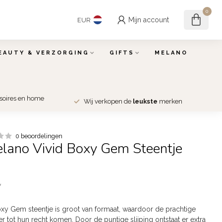
0
Mijn account
EUR
EAUTY & VERZORGING
GIFTS
MELANO
ssoires en home
Wij verkopen de
leukste
merken
0 beoordelingen
lano Vivid Boxy Gem Steentje
w
xy Gem steentje is groot van formaat, waardoor de prachtige
 tot hun recht komen. Door de puntige slijping ontstaat er extra