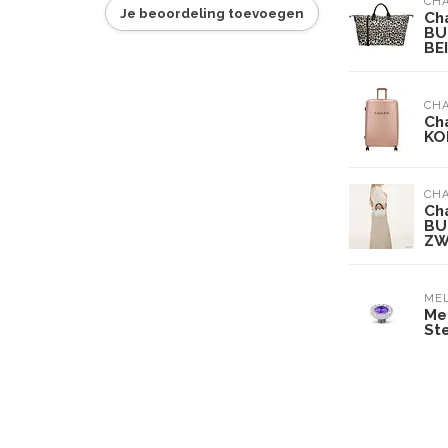
CH
Je beoordeling toevoegen
Ch
BU
BE
CH
Ch
KO
CH
Ch
BU
ZW
ME
Me
Ste