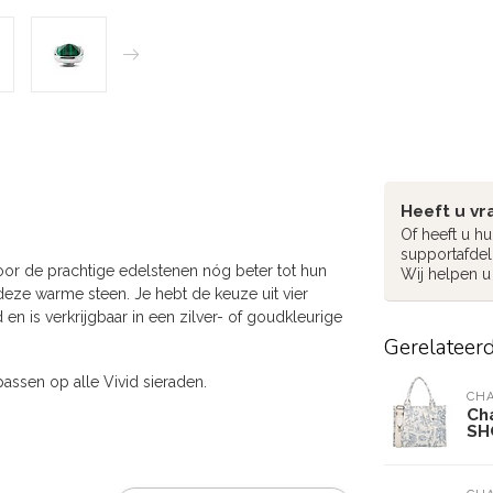
Heeft u vr
Of heeft u h
supportafdel
oor de prachtige edelstenen nóg beter tot hun
Wij helpen u
 deze warme steen. Je hebt de keuze uit vier
n is verkrijgbaar in een zilver- of goudkleurige
Gerelateer
passen op alle Vivid sieraden.
CH
Ch
SH