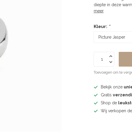
diepte in deze warm
meer
.
Kleur:
*
Toevoegen om te verge
Bekijk onze
uni
Gratis
verzend
Shop de
leuks
Wij verkopen d