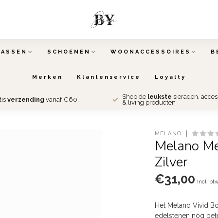
TASSEN
SCHOENEN
WOONACCESSOIRES
B
Merken
Klantenservice
Loyalty
Shop de
leukste
sieraden, acce
tis
verzending
vanaf €60,-
& living producten
MELANO
Melano Me
Zilver
€31,00
Incl. bt
Het Melano Vivid Bo
edelstenen nóg beter