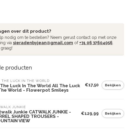
agen over dit product?
ulp nodig om te bestellen? Neem gerust contact op met onze
ing via
sieradenbyjean@gmail.com
of
+31 06 37604056
.
 graag!
de producten
 THE LUCK IN THE WORLD
€17,50
Bekijken
 The Luck In The World All The Luck
 The World - Flowerpot Smileys
WALK JUNKIE
twalk Junkie CATWALK JUNKIE -
€129,99
Bekijken
RREL SHAPED TROUSERS -
UNTAIN VIEW