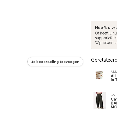
Heeft u vr
Of heeft u h
supportafdel
Wij helpen u
Gerelateer
Je beoordeling toevoegen
ALL
All
In
CAT
Ca
BA
MO