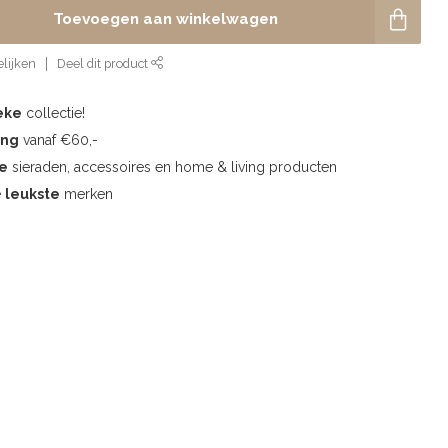
Toevoegen aan winkelwagen
lijken
Deel dit product
eke
collectie!
ing
vanaf €60,-
te
sieraden, accessoires en home & living producten
e
leukste
merken