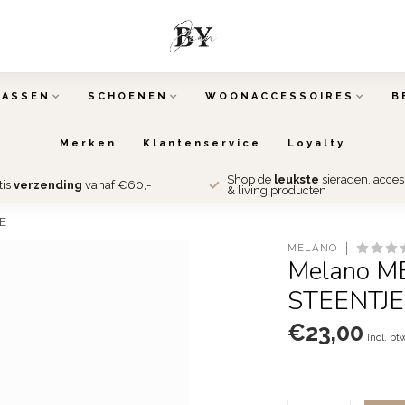
TASSEN
SCHOENEN
WOONACCESSOIRES
B
Merken
Klantenservice
Loyalty
Shop de
leukste
sieraden, acce
tis
verzending
vanaf €60,-
& living producten
E
MELANO
Melano M
STEENTJE
€23,00
Incl. bt