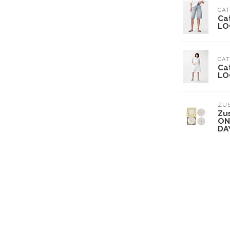
CAT
Ca
LO
CAT
Ca
LO
ZU
Zu
ON
DA