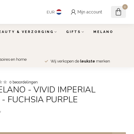
0
Mijn account
EUR
EAUTY & VERZORGING
GIFTS
MELANO
ssoires en home
Wij verkopen de
leukste
merken
0 beoordelingen
ELANO - VIVID IMPERIAL
 - FUCHSIA PURPLE
w