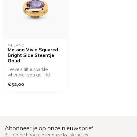
MELANO
Melano Vivid Squared
Bright Side Steentje
Goud
Leave a little sparkle
wherever you go! Het
Melano Vivid Squared Bright
€52,00
Side ste...
Abonneer je op onze nieuwsbrief
Blijf op de hoogte over onze laatste acties