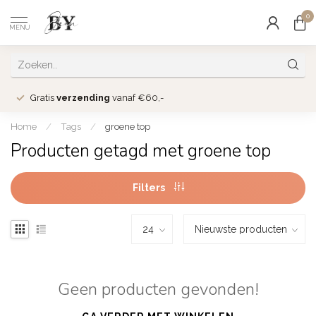
0
MENU
Gratis
verzending
vanaf €60,-
Home
/
Tags
/
groene top
Producten getagd met groene top
Filters
Geen producten gevonden!