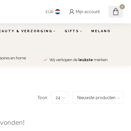
0
Mijn account
EUR
EAUTY & VERZORGING
GIFTS
MELANO
ssoires en home
Wij verkopen de
leukste
merken
Toon:
evonden!