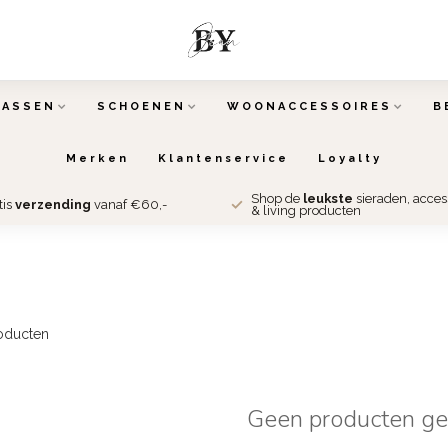
TASSEN
SCHOENEN
WOONACCESSOIRES
B
Merken
Klantenservice
Loyalty
Shop de
leukste
sieraden, acce
tis
verzending
vanaf €60,-
& living producten
oducten
Geen producten g