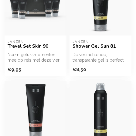
JANZEN
JANZEN
Travel Set Skin 90
Shower Gel Sun 81
Neem geluksmomenten
De verzachtende,
mee op reis met deze vier
transparante gel is perfect
mini’s. Een handige set om
voor een moment van
€9,95
€8,50
ontspan...
ontspanning. Ve...