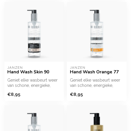
JANZEN
JANZEN
Hand Wash Skin 90
Hand Wash Orange 77
Geniet elke wasbeurt weer
Geniet elke wasbeurt weer
van schone, energieke,
van schone, energieke,
heerlijk geurende handen
heerlijk geurende handen
€8,95
€8,95
met de...
met de...