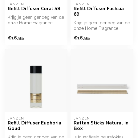
JANZEN
JANZEN
Refill Diffuser Coral 58
Refill Diffuser Fuchsia
69
Krijg je geen genoeg van de
onze Home Fragrance
Krijg je geen genoeg van de
Sticks? Met deze flacon vul
onze Home Fragrance
je j...
Sticks? Met deze flacon vul
€16,95
€16,95
je j...
JANZEN
JANZEN
Refill Diffuser Euphoria
Rattan Sticks Natural in
Goud
Box
Krijg je geen genoeg van de
Is jouw flesje geurstokjes