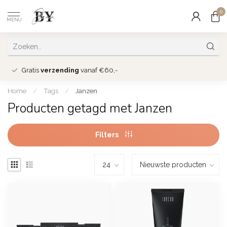
0
MENU
Gratis
verzending
vanaf €60,-
Home
/
Tags
/
Janzen
Producten getagd met Janzen
Filters