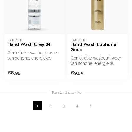
JANZEN
JANZEN
Hand Wash Grey 04
Hand Wash Euphoria
Goud
Geniet elke wasbeurt weer
van schone, energieke,
Geniet elke wasbeurt weer
heerlijk geurende handen
van schone, energieke,
met de...
heerlijk geurende handen
€8,95
€9,50
met de...
Toon
1
-
24
van 75
1
2
3
4