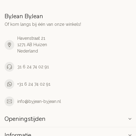
ByJean ByJean
Of kom langs bij één van onze winkels!
Havenstraat 21
1271 AB Huizen
Nederland
31 6 24 74 02 91
+31 6 24 74 02 91
info@byjean-byjean.nl
Openingstijden
Informatie