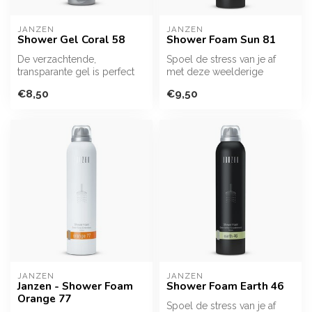
JANZEN
JANZEN
Shower Gel Coral 58
Shower Foam Sun 81
De verzachtende,
Spoel de stress van je af
transparante gel is perfect
met deze weelderige
voor een moment van
schuimmassa. Zacht, romig
€8,50
€9,50
ontspanning. Ve...
én gecon...
JANZEN
JANZEN
Janzen - Shower Foam
Shower Foam Earth 46
Orange 77
Spoel de stress van je af