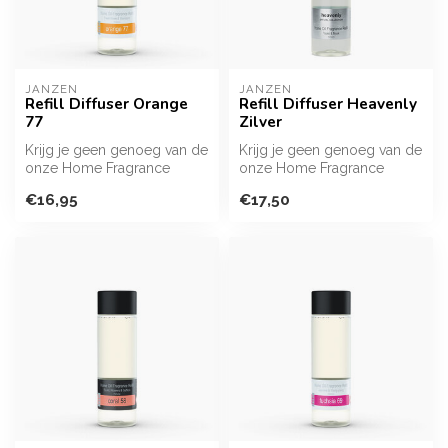
JANZEN
JANZEN
Refill Diffuser Orange
Refill Diffuser Heavenly
77
Zilver
Krijg je geen genoeg van de
Krijg je geen genoeg van de
onze Home Fragrance
onze Home Fragrance
Sticks? Met deze flacon vul
Sticks? Met deze flacon vul
€16,95
€17,50
je j...
je j...