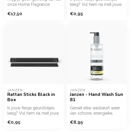
onze Home Fragrance
leeg? Vul hem na met jouw
Sticks? Met deze flacon vul
favoriete geur én gebruik n...
€17,50
€0,95
je j...
JANZEN
JANZEN
Rattan Sticks Black in
Janzen - Hand Wash Sun
Box
81
Is jouw flesje geurstokjes
Geniet elke wasbeurt weer
leeg? Vul hem na met jouw
van schone, energieke,
favoriete geur én gebruik n...
heerlijk geurende handen
€0,95
€8,95
met de...