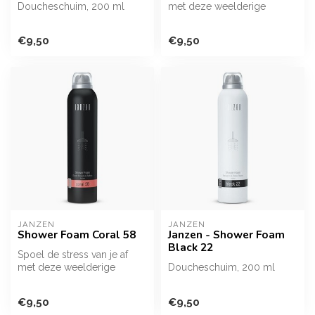
Doucheschuim, 200 ml
met deze weelderige
schuimmassa. Zacht, romig
Spoel de stress van je af
én gecon...
€9,50
€9,50
met deze weelderige
schuimmass...
JANZEN
JANZEN
Shower Foam Coral 58
Janzen - Shower Foam
Black 22
Spoel de stress van je af
met deze weelderige
Doucheschuim, 200 ml
schuimmassa. Zacht, romig
én gecon...
Spoel de stress van je af
€9,50
€9,50
met deze weelderige