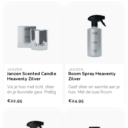
schuimmass...
JANZEN
JANZEN
Janzen Scented Candle
Room Spray Heavenly
Heavenly Zilver
Zilver
Vul je huis met licht, sfeer
Geef sfeer en warmte aan je
én je favoriete geur. Prettig
huis. Met de luxe Room
voor je gemoedsrust e...
Spray creëer je jouw gevoel
€22,95
€24,95
v...