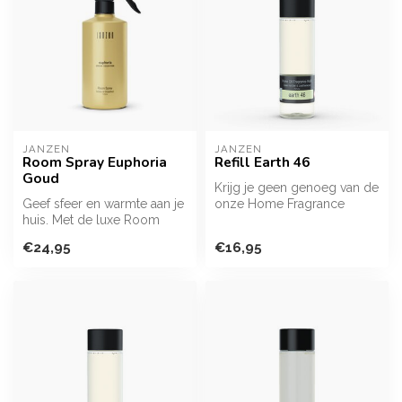
JANZEN
JANZEN
Room Spray Euphoria
Refill Earth 46
Goud
Krijg je geen genoeg van de
Geef sfeer en warmte aan je
onze Home Fragrance
huis. Met de luxe Room
Sticks? Met deze flacon vul
Spray creëer je jouw gevoel
je j...
€24,95
€16,95
v...