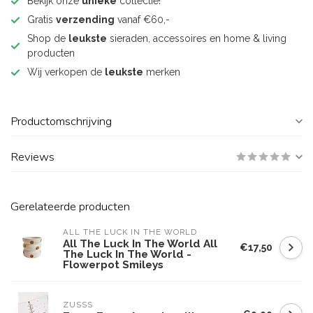
Bekijk onze
unieke
collectie!
Gratis
verzending
vanaf €60,-
Shop de
leukste
sieraden, accessoires en home & living
producten
Wij verkopen de
leukste
merken
Productomschrijving
Reviews
Gerelateerde producten
ALL THE LUCK IN THE WORLD
All The Luck In The World All
€17,50
The Luck In The World -
Flowerpot Smileys
ZUSSS