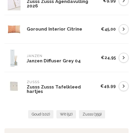
€9,99
Zusss Zusss Agendavulling
2026
Goround Interior Citrine
€45,00
JANZEN
€24,95
Janzen Diffuser Grey 04
ZUSSS
€49,99
Zusss Zusss Tafelkleed
hartjes
Goud
(102)
Wit
(52)
Zusss
(359)