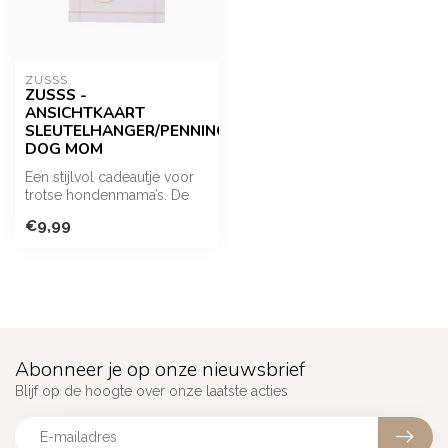
ZUSSS
ZUSSS -
ANSICHTKAART
SLEUTELHANGER/PENNING
DOG MOM
Een stijlvol cadeautje voor
trotse hondenmama’s. De
goudkleurige hanger met
€9,99
penn...
Abonneer je op onze nieuwsbrief
Blijf op de hoogte over onze laatste acties