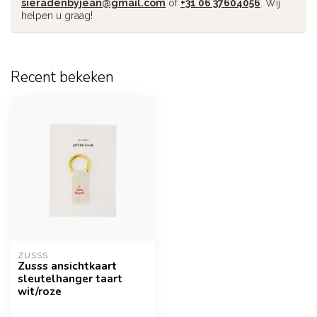
sieradenbyjean@gmail.com
of
+31 06 37604056
. Wij
helpen u graag!
Recent bekeken
ZUSSS
Zusss ansichtkaart
sleutelhanger taart
wit/roze