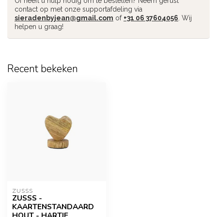
Of heeft u hulp nodig om te bestellen? Neem gerust
contact op met onze supportafdeling via
sieradenbyjean@gmail.com
of
+31 06 37604056
. Wij
helpen u graag!
Recent bekeken
ZUSSS
ZUSSS -
KAARTENSTANDAARD
HOUT - HARTJE